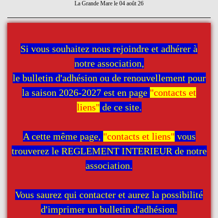
La Grande Mare le 04 août 26
Si vous souhaitez nous rejoindre et adhérer à
notre association,
le bulletin d'adhésion ou de renouvellement pour
la saison 2026-2027 est en page
"contacts et
liens"
de ce site.
A cette même page,
"contacts et liens"
vous
trouverez le REGLEMENT INTERIEUR de notre
association.
Vous saurez qui contacter et aurez la possibilité
d'imprimer un bulletin d'adhésion.