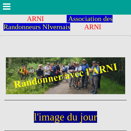
ARNI
Association des
Randonneurs NIvernais
ARNI
l'image du jour